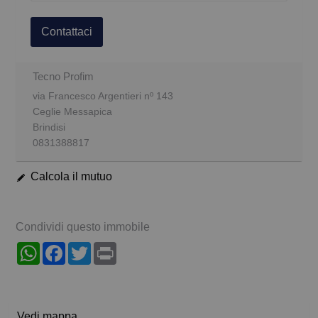
Contattaci
Tecno Profim
via Francesco Argentieri nº 143
Ceglie Messapica
Brindisi
0831388817
Calcola il mutuo
Condividi questo immobile
WhatsApp
Facebook
Twitter
Print
Vedi mappa